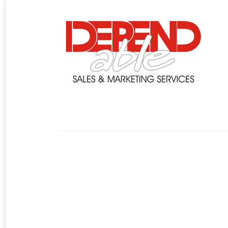
You are here:
crokus
13 Μαρτίου 2014
Customers
By
skaskaweb
Fage