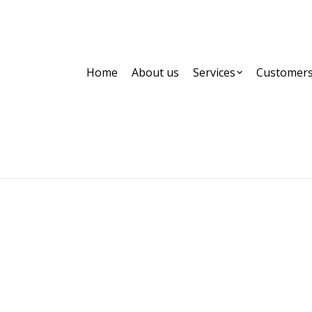
Home
About us
Services
Customer
Archives:
Home
Partner,Client, etc.
Page 3