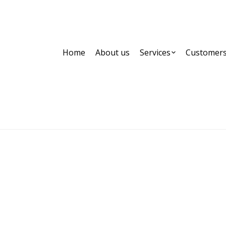
Home
About us
Services
Customer
Archives:
Home
Partner,Client, etc.