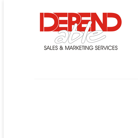
You are here:
Olympos taxini
22 Νοεμβρίου 2019
Customers
By
Τάσος Ξύδης
Nea odos